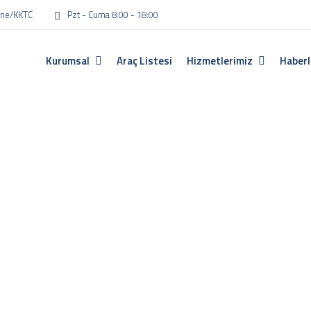
rne/KKTC
Pzt - Cuma 8:00 - 18:00
Kurumsal
Araç Listesi
Hizmetlerimiz
Haberl