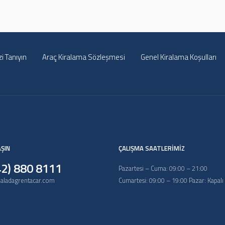
zi Tanıyın
Araç Kiralama Sözleşmesi
Genel Kiralama Koşulları
AŞIN
ÇALIŞMA SAATLERİMİZ
42) 880 8111
Pazartesi – Cuma: 09:00 – 21:00
aladagrentacar.com
Cumartesi: 09:00 – 19:00 Pazar: Kapalı