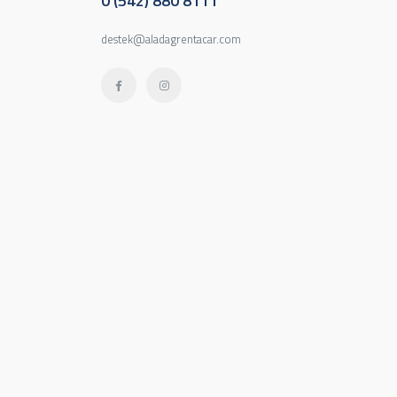
0 (542) 880 8111
destek@aladagrentacar.com